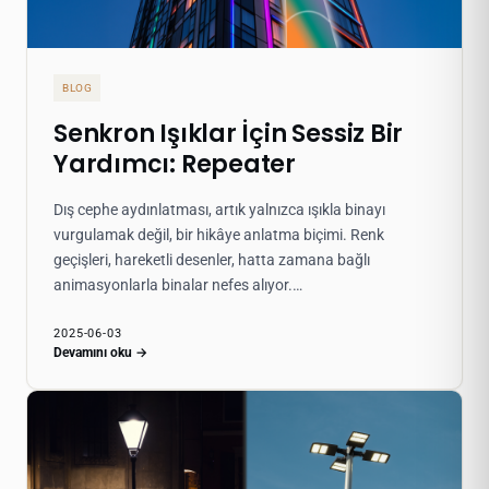
BLOG
Senkron Işıklar İçin Sessiz Bir
Yardımcı: Repeater
Dış cephe aydınlatması, artık yalnızca ışıkla binayı
vurgulamak değil, bir hikâye anlatma biçimi. Renk
geçişleri, hareketli desenler, hatta zamana bağlı
animasyonlarla binalar nefes alıyor.…
2025-06-03
Devamını oku →